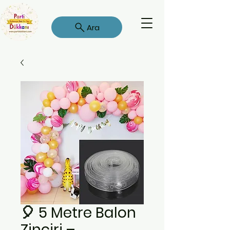
Ara
🎈 5 Metre Balon
Zinciri –