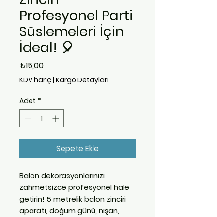
Profesyonel Parti
Süslemeleri İçin
İdeal! 🎈
Fiyat
₺15,00
KDV hariç
|
Kargo Detayları
Adet
*
Sepete Ekle
Balon dekorasyonlarınızı
zahmetsizce profesyonel hale
getirin!
5 metrelik balon zinciri
aparatı
, doğum günü, nişan,