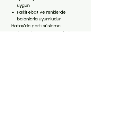
uygun
Farklı ebat ve renklerde
balonlarla uyumludur
Hatay’da parti süsleme
malzemeleri arıyorsanız, balon
zinciri aparatıyla partinizi
profesyonel bir dokunuşla
tamamlayın! 🌟
İletişim:
0551 511 07 14
E Posta:
yoredenhatay@gmail.com