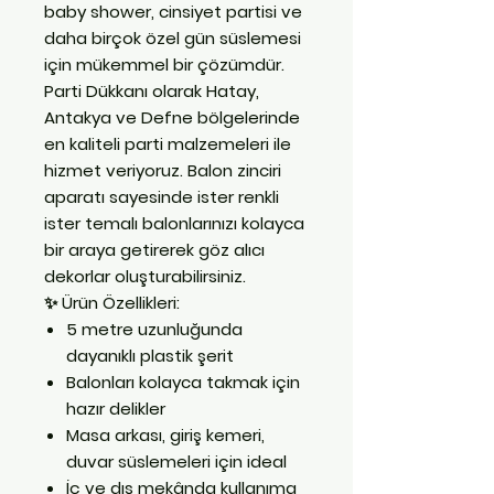
baby shower, cinsiyet partisi ve
daha birçok özel gün süslemesi
için mükemmel bir çözümdür.
Parti Dükkanı
olarak
Hatay,
Antakya ve Defne
bölgelerinde
en kaliteli
parti malzemeleri
ile
hizmet veriyoruz. Balon zinciri
aparatı sayesinde ister renkli
ister temalı balonlarınızı kolayca
bir araya getirerek göz alıcı
dekorlar oluşturabilirsiniz.
✨
Ürün Özellikleri:
5 metre uzunluğunda
dayanıklı plastik şerit
Balonları kolayca takmak için
hazır delikler
Masa arkası, giriş kemeri,
duvar süslemeleri için ideal
İç ve dış mekânda kullanıma