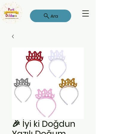
Ara
🎉 İyi ki Doğdun
Yazılı Doğum