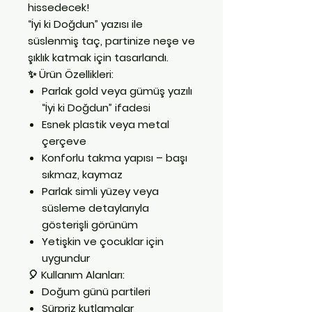
hissedecek!
“
İyi ki Doğdun
” yazısı ile
süslenmiş taç, partinize neşe ve
şıklık katmak için tasarlandı.
✨
Ürün Özellikleri:
Parlak
gold veya gümüş
yazılı
“İyi ki Doğdun” ifadesi
Esnek plastik veya metal
çerçeve
Konforlu takma yapısı – başı
sıkmaz, kaymaz
Parlak simli yüzey veya
süsleme detaylarıyla
gösterişli görünüm
Yetişkin ve çocuklar için
uygundur
🎈
Kullanım Alanları:
Doğum günü partileri
Sürpriz kutlamalar