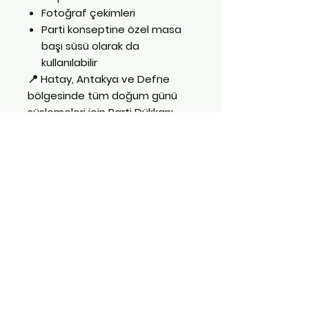
Fotoğraf çekimleri
Parti konseptine özel masa
başı süsü olarak da
kullanılabilir
📍
Hatay, Antakya ve Defne
bölgesinde tüm doğum günü
süslemeleri için
Parti Dükkanı
mağazamızda geniş ürün
yelpazesi sizi bekliyor!
👑 “Taçsız kutlama olmaz”
diyenler için mükemmel seçim!
İletişim:
0551 511 07 14
E Posta: