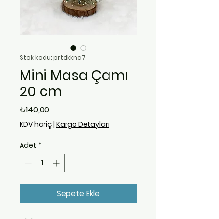
Stok kodu: prtdkkna7
Mini Masa Çamı
20 cm
Fiyat
₺140,00
KDV hariç
|
Kargo Detayları
Adet
*
Sepete Ekle