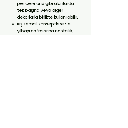
pencere önü gibi alanlarda
tek başına veya diğer
dekorlarla birlikte kullanılabilir.
Kış temalı konseptlere ve
yılbaşı sofralarına nostaljik,
sade ve şık bir hava
kazandırır.
Hatay Antakya'daki Parti
Dükkanı'nda sizi bekliyor.
İletişim:
0551 511 07 14
E Posta:
yoredenhatay@gmail.com