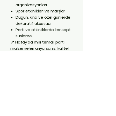
organizasyonları
Spor etkinlikleri ve marşlar
Düğün, kına ve özel günlerde
dekoratif aksesuar
Parti ve etkinliklerde konsept
süsleme
📍
Hatay’da milli temalı parti
malzemeleri arıyorsanız,
kaliteli
ve uygun fiyatlı Türk Bayrağı
flamaları için
Parti Dükkanı
’na
uğrayabilirsiniz!
Milli ruhu partilerinize taşıyın!
🇹🇷✨
İletişim: