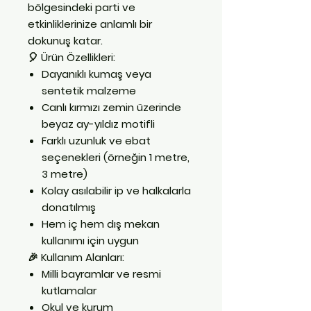
bölgesindeki parti ve
etkinliklerinize anlamlı bir
dokunuş katar.
🎈
Ürün Özellikleri:
Dayanıklı kumaş veya
sentetik malzeme
Canlı kırmızı zemin üzerinde
beyaz ay-yıldız motifli
Farklı uzunluk ve ebat
seçenekleri (örneğin 1 metre,
3 metre)
Kolay asılabilir ip ve halkalarla
donatılmış
Hem iç hem dış mekan
kullanımı için uygun
🎉
Kullanım Alanları:
Milli bayramlar ve resmi
kutlamalar
Okul ve kurum