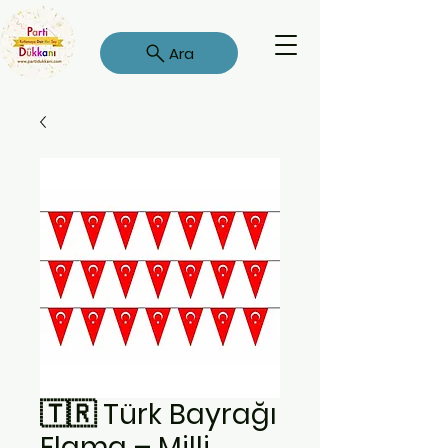
Ara
🇹🇷 Türk Bayrağı
Flama – Milli