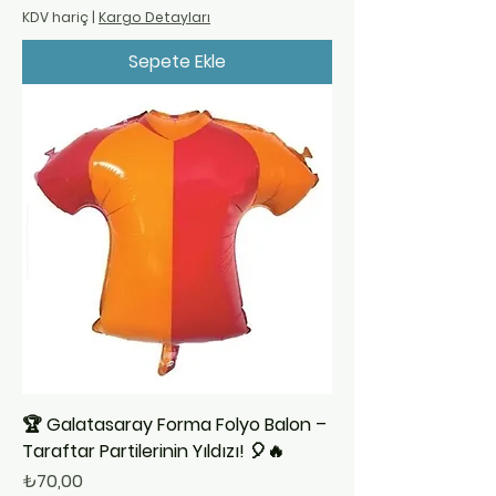
KDV hariç
|
Kargo Detayları
Sepete Ekle
🏆 Galatasaray Forma Folyo Balon –
Taraftar Partilerinin Yıldızı! 🎈🔥
Fiyat
₺70,00