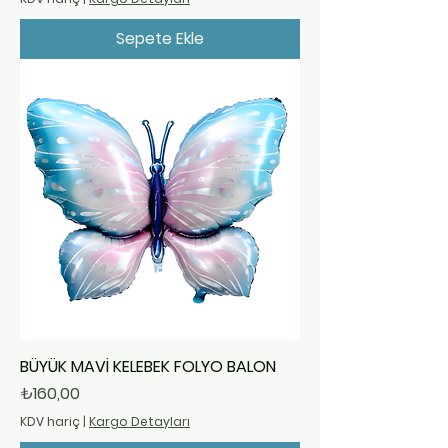
Sepete Ekle
BÜYÜK MAVİ KELEBEK FOLYO BALON
Fiyat
₺160,00
KDV hariç
|
Kargo Detayları