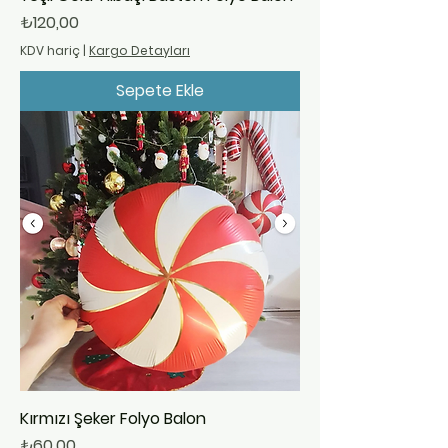
Fiyat
₺120,00
KDV hariç
|
Kargo Detayları
Sepete Ekle
Kırmızı Şeker Folyo Balon
Fiyat
₺60,00