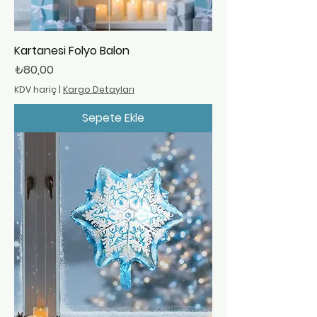
Kartanesi Folyo Balon
Fiyat
₺80,00
KDV hariç
|
Kargo Detayları
Sepete Ekle