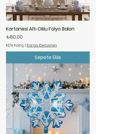
Kartanesi Altı Oklu Folyo Balon
Fiyat
₺80,00
KDV hariç
|
Kargo Detayları
Sepete Ekle