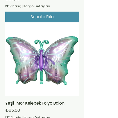
KDV hariç
|
Kargo Detayları
Sepete Ekle
Yeşil–Mor Kelebek Folyo Balon
Fiyat
₺85,00
KDV hariç
|
Kargo Detayları