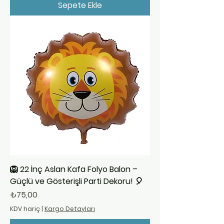
Sepete Ekle
🦁 22 İnç Aslan Kafa Folyo Balon –
Güçlü ve Gösterişli Parti Dekoru! 🎈
Fiyat
₺75,00
KDV hariç
|
Kargo Detayları