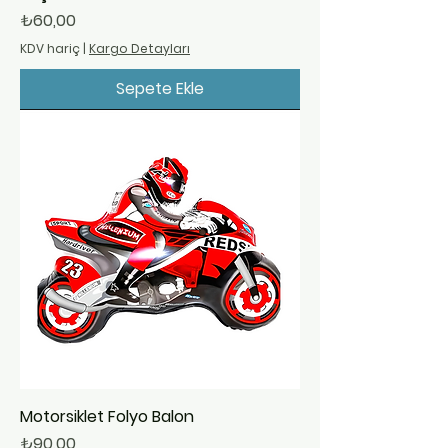
Fiyat
₺60,00
KDV hariç
|
Kargo Detayları
Sepete Ekle
Motorsiklet Folyo Balon
Fiyat
₺90,00