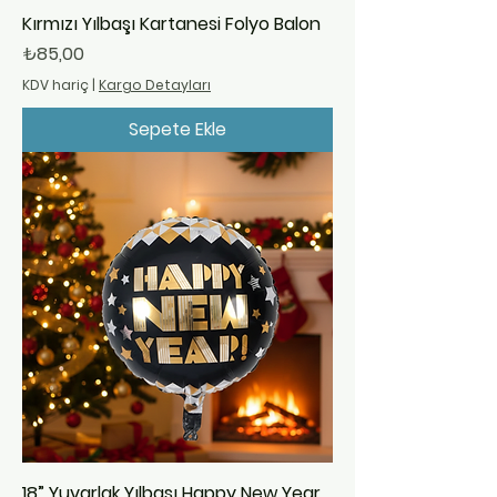
Kırmızı Yılbaşı Kartanesi Folyo Balon
Fiyat
₺85,00
KDV hariç
|
Kargo Detayları
Sepete Ekle
18” Yuvarlak Yılbaşı Happy New Year