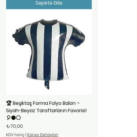
Sepete Ekle
🏆 Beşiktaş Forma Folyo Balon –
Siyah-Beyaz Taraftarların Favorisi!
🎈⚫⚪
Fiyat
₺70,00
KDV hariç
|
Kargo Detayları