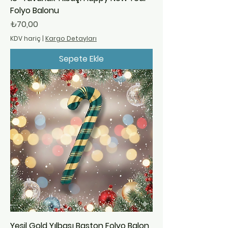
Folyo Balonu
Fiyat
₺70,00
KDV hariç
|
Kargo Detayları
Sepete Ekle
Yeşil Gold Yılbaşı Baston Folyo Balon