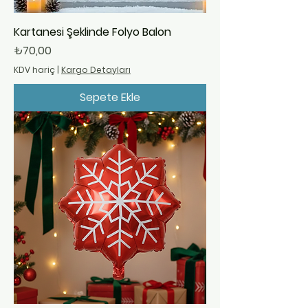
Kartanesi Şeklinde Folyo Balon
Fiyat
₺70,00
KDV hariç
|
Kargo Detayları
Sepete Ekle