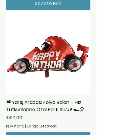
Sepete Ekle
🏁 Yarış Arabası Folyo Balon – Hız
Tutkunlarına Özel Parti Süsü! 🏎️🎈
Fiyat
₺110,00
KDV hariç
|
Kargo Detayları