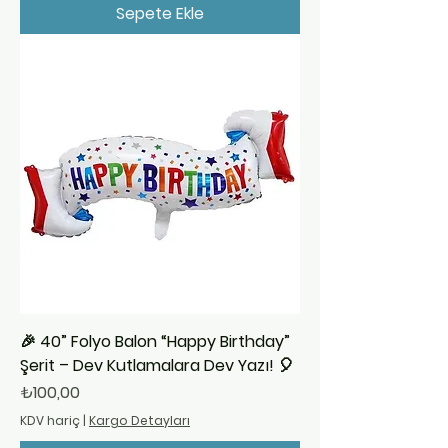
Sepete Ekle
🎉 40” Folyo Balon “Happy Birthday”
Şerit – Dev Kutlamalara Dev Yazı! 🎈
Fiyat
₺100,00
KDV hariç
|
Kargo Detayları