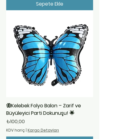
Sepete Ekle
🦋Kelebek Folyo Balon – Zarif ve
Büyüleyici Parti Dokunuşu! 🌟
Fiyat
₺100,00
KDV hariç
|
Kargo Detayları