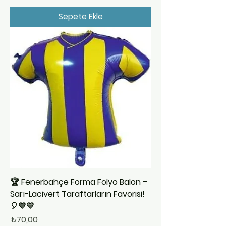
Sepete Ekle
🏆 Fenerbahçe Forma Folyo Balon –
Sarı-Lacivert Taraftarların Favorisi!
🎈💙💛
Fiyat
₺70,00