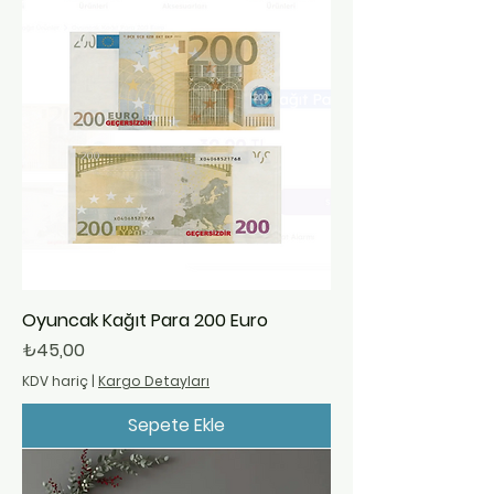
Oyuncak Kağıt Para 200 Euro
Fiyat
₺45,00
KDV hariç
|
Kargo Detayları
Sepete Ekle