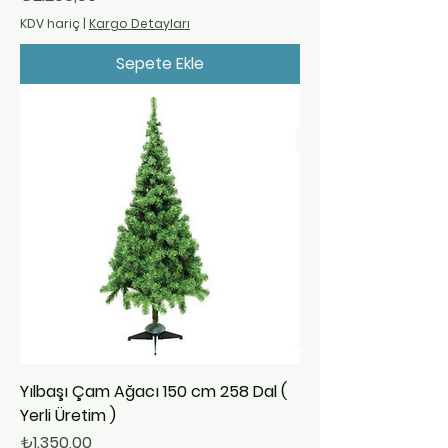
KDV hariç
|
Kargo Detayları
Sepete Ekle
Yılbaşı Çam Ağacı 150 cm 258 Dal (
Yerli Üretim )
Fiyat
₺1.350,00