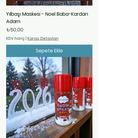
Yılbaşı Maskesi - Noel Baba-Kardan
Adam
Fiyat
₺50,00
KDV hariç
|
Kargo Detayları
Sepete Ekle