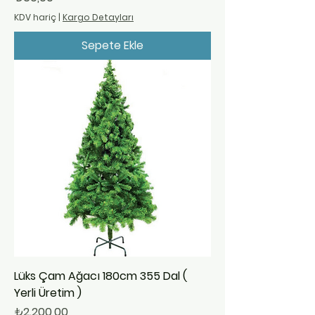
KDV hariç
|
Kargo Detayları
Sepete Ekle
Lüks Çam Ağacı 180cm 355 Dal (
Yerli Üretim )
Fiyat
₺2.200,00