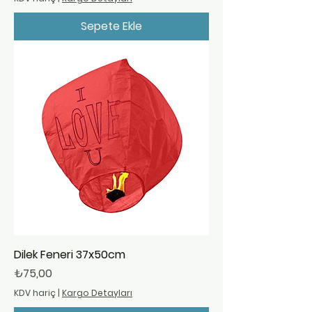
Sepete Ekle
Dilek Feneri 37x50cm
Fiyat
₺75,00
KDV hariç
|
Kargo Detayları