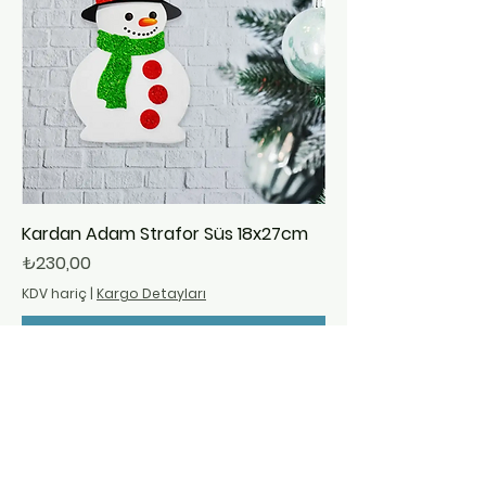
Kardan Adam Strafor Süs 18x27cm
Fiyat
₺230,00
KDV hariç
|
Kargo Detayları
Sepete Ekle