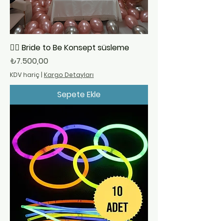
👰‍♀️ Bride to Be Konsept süsleme
Fiyat
₺7.500,00
KDV hariç
|
Kargo Detayları
Sepete Ekle