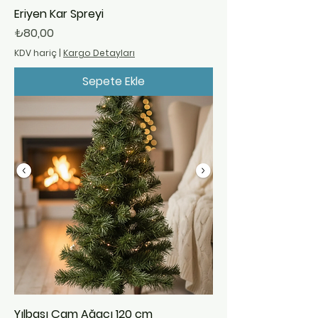
Eriyen Kar Spreyi
Fiyat
₺80,00
KDV hariç
|
Kargo Detayları
Sepete Ekle
Yılbaşı Çam Ağacı 120 cm