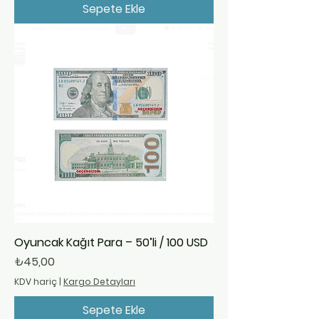
Sepete Ekle
Oyuncak Kağıt Para – 50’li / 100 USD
Fiyat
₺45,00
KDV hariç
|
Kargo Detayları
Sepete Ekle