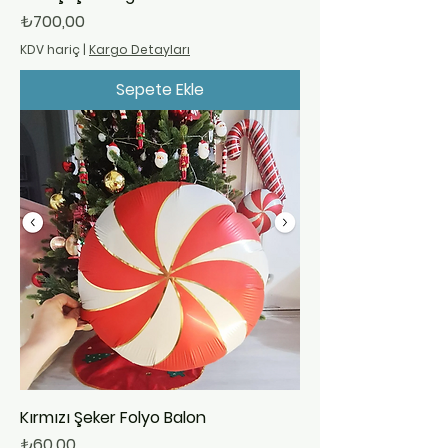
Fiyat
₺700,00
KDV hariç
|
Kargo Detayları
Sepete Ekle
Kırmızı Şeker Folyo Balon
Fiyat
₺60,00