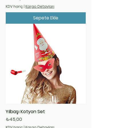
KDV hariç
|
Kargo Detayları
Sepete Ekle
Yılbaşı Kotyon Set
Fiyat
₺45,00
KDV hariç
|
Kargo Detayları