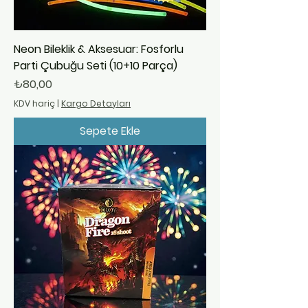
Neon Bileklik & Aksesuar: Fosforlu
Parti Çubuğu Seti (10+10 Parça)
Fiyat
₺80,00
KDV hariç
|
Kargo Detayları
Sepete Ekle