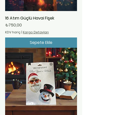
16 Atım Güçlü Havai Fişek
Fiyat
₺750,00
KDV hariç
|
Kargo Detayları
Sepete Ekle