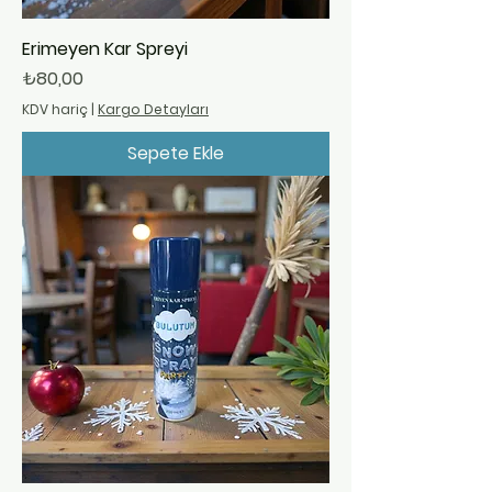
Erimeyen Kar Spreyi
Fiyat
₺80,00
KDV hariç
|
Kargo Detayları
Sepete Ekle