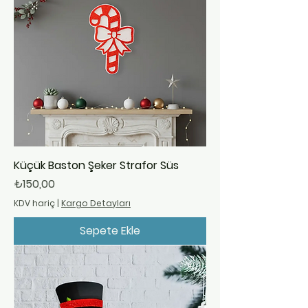
Küçük Baston Şeker Strafor Süs
Fiyat
₺150,00
KDV hariç
|
Kargo Detayları
Sepete Ekle