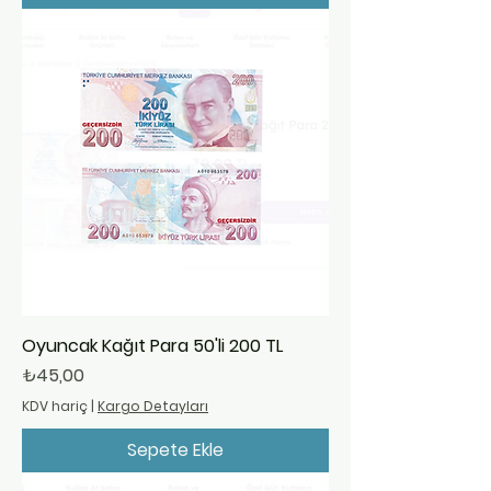
Oyuncak Kağıt Para 50'li 200 TL
Fiyat
₺45,00
KDV hariç
|
Kargo Detayları
Sepete Ekle