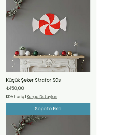
Küçük Şeker Strafor Süs
Fiyat
₺150,00
KDV hariç
|
Kargo Detayları
Sepete Ekle