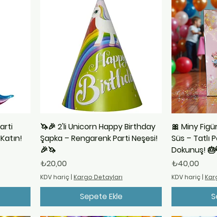
arti
🦄🎉 2'li Unicorn Happy Birthday
🎀 Miny Figür
Katın!
Şapka – Rengarenk Parti Neşesi!
Süs – Tatlı P
🎉🦄
Dokunuş! 🎂
Fiyat
Fiyat
₺20,00
₺40,00
KDV hariç
|
Kargo Detayları
KDV hariç
|
Kar
Sepete Ekle
S