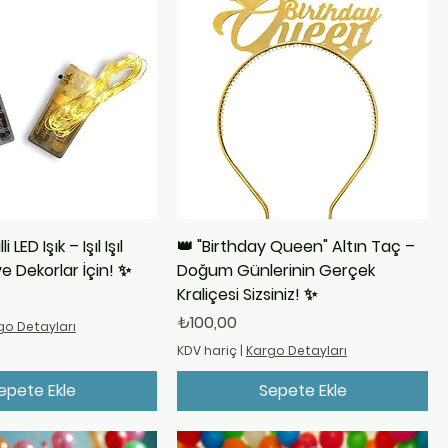
 LED Işık – Işıl Işıl
👑 "Birthday Queen" Altın Taç –
e Dekorlar İçin! ✨
Doğum Günlerinin Gerçek
Kraliçesi Sizsiniz! ✨
Fiyat
₺100,00
go Detayları
KDV hariç
|
Kargo Detayları
epete Ekle
Sepete Ekle