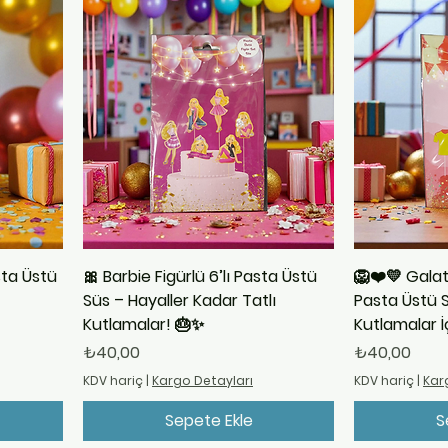
sta Üstü
🎀 Barbie Figürlü 6’lı Pasta Üstü
🦁❤️💛 Galat
Süs – Hayaller Kadar Tatlı
Pasta Üstü S
Kutlamalar! 🎂✨
Kutlamalar İ
Fiyat
Fiyat
₺40,00
₺40,00
KDV hariç
|
Kargo Detayları
KDV hariç
|
Kar
Sepete Ekle
S