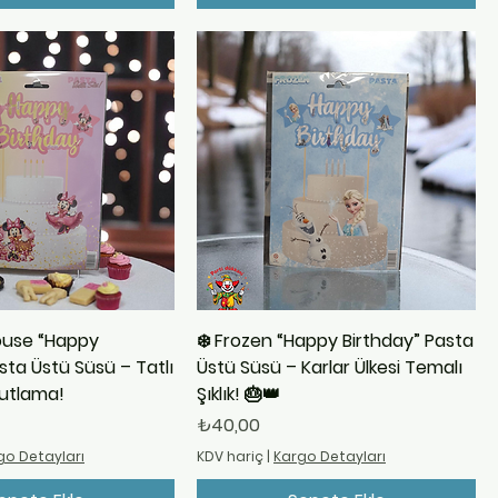
ouse “Happy
❄️ Frozen “Happy Birthday” Pasta
sta Üstü Süsü – Tatlı
Üstü Süsü – Karlar Ülkesi Temalı
 Kutlama!
Şıklık! 🎂👑
Fiyat
₺40,00
go Detayları
KDV hariç
|
Kargo Detayları