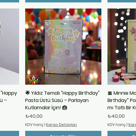
 "Happy
🌟 Yıldız Temalı "Happy Birthday"
🎀 Minnie M
ü –
Pasta Üstü Süsü – Parlayan
Birthday” Pa
Kutlamalar İçin! 🎂
mı Tatlı Bir
Fiyat
Fiyat
₺40,00
₺40,00
KDV hariç
|
Kargo Detayları
KDV hariç
|
Kar