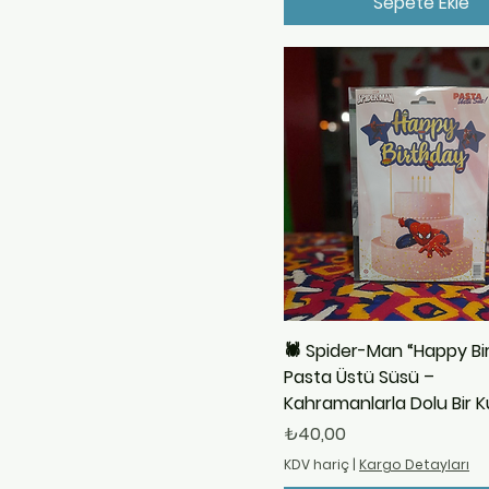
Sepete Ekle
🕷️ Spider-Man “Happy Bi
Pasta Üstü Süsü –
Kahramanlarla Dolu Bir 
Fiyat
₺40,00
KDV hariç
|
Kargo Detayları