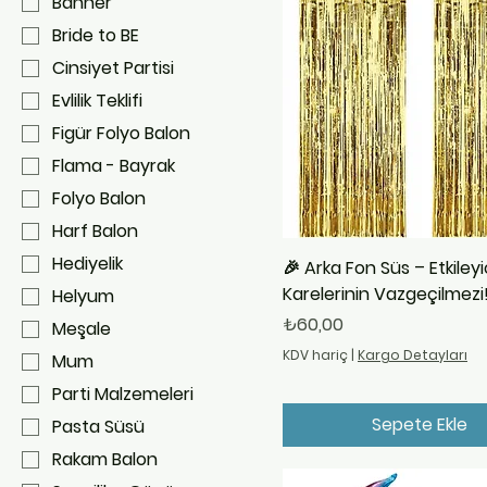
Banner
Bride to BE
Cinsiyet Partisi
Evlilik Teklifi
Figür Folyo Balon
Flama - Bayrak
Folyo Balon
Harf Balon
Hediyelik
🎉 Arka Fon Süs – Etkileyi
Karelerinin Vazgeçilmezi!
Helyum
Fiyat
₺60,00
Meşale
KDV hariç
|
Kargo Detayları
Mum
Parti Malzemeleri
Sepete Ekle
Pasta Süsü
Rakam Balon