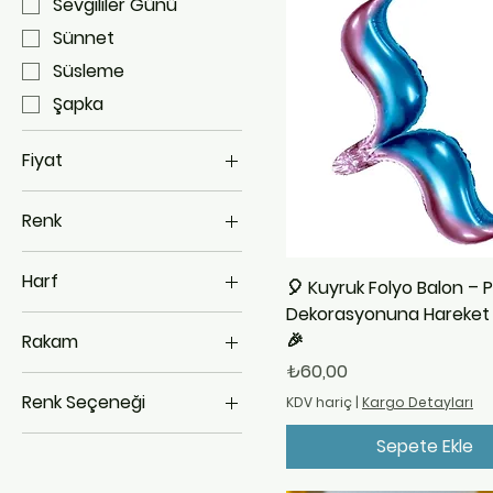
Sevgililer Günü
Sünnet
Süsleme
Şapka
Fiyat
Renk
₺15
₺7.500
Harf
🎈 Kuyruk Folyo Balon – P
Dekorasyonuna Hareket 
&
🎉
Rakam
A
Fiyat
₺60,00
0
B
Renk Seçeneği
KDV hariç
|
Kargo Detayları
1
C
Altın
2
Sepete Ekle
D
Gümüş
3
E