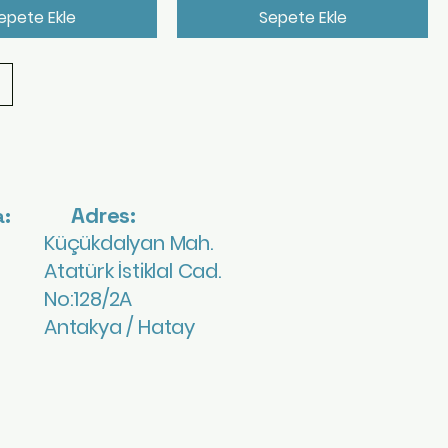
epete Ekle
Sepete Ekle
Adres:
:
Küçükdalyan Mah.
Atatürk İstiklal Cad.
No:128/2A
Antakya / Hatay