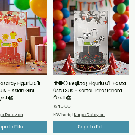
asaray Figürlü 6’lı
🦅⚫⚪ Beşiktaş Figürlü 6’lı Pasta
üs – Aslan Gibi
Üstü Süs – Kartal Taraftarlara
çin! 🎂
Özel! 🎂
Fiyat
₺40,00
go Detayları
KDV hariç
|
Kargo Detayları
epete Ekle
Sepete Ekle