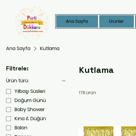
Ana Sayfa
Ürünler
Ana Sayfa
Kutlama
Filtrele:
Kutlama
Ürün türü
Yılbaşı Süsleri
176 ürün
Doğum Günü
Baby Shower
Kına & Düğün
Balon