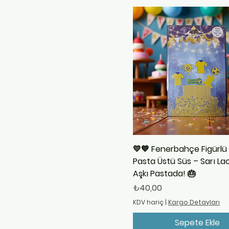
W
X
Y
Z
💛💙 Fenerbahçe Figürlü 6
Pasta Üstü Süs – Sarı La
Aşkı Pastada! 🎂
Fiyat
₺40,00
KDV hariç
|
Kargo Detayları
Sepete Ekle