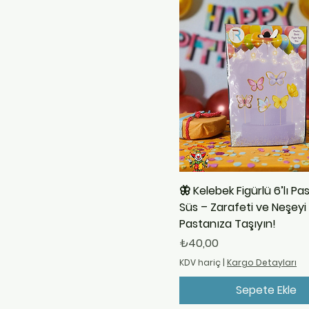
4
F
5
G
6
H
7
I
8
J
9
K
L
M
N
🦋 Kelebek Figürlü 6’lı Pa
P
Süs – Zarafeti ve Neşeyi
R
Pastanıza Taşıyın!
Fiyat
S
₺40,00
T
KDV hariç
|
Kargo Detayları
U
Sepete Ekle
V