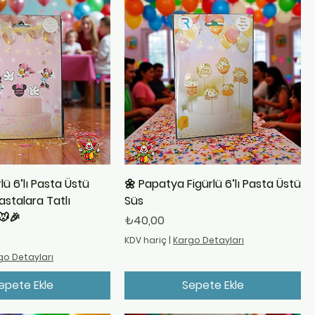
lü 6’lı Pasta Üstü
🌼 Papatya Figürlü 6’lı Pasta Üstü
astalara Tatlı
Süs
🐭🎉
Fiyat
₺40,00
KDV hariç
|
Kargo Detayları
go Detayları
epete Ekle
Sepete Ekle