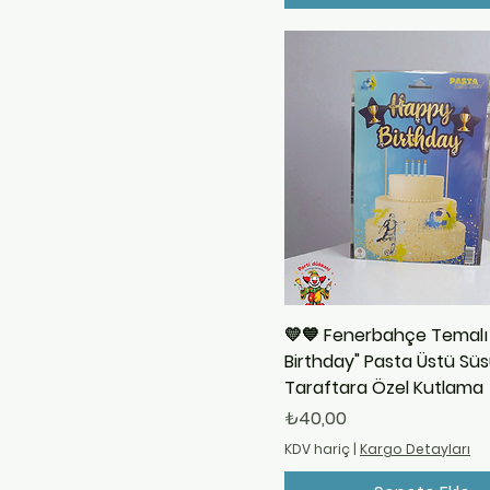
💛💙 Fenerbahçe Temalı
Birthday" Pasta Üstü Süs
Taraftara Özel Kutlama
Fiyat
₺40,00
KDV hariç
|
Kargo Detayları