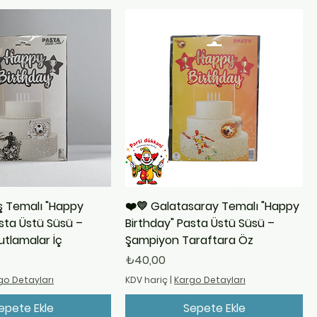
ş Temalı "Happy
❤️💛 Galatasaray Temalı "Happy
sta Üstü Süsü –
Birthday" Pasta Üstü Süsü –
Kutlamalar İç
Şampiyon Taraftara Öz
Fiyat
₺40,00
go Detayları
KDV hariç
|
Kargo Detayları
epete Ekle
Sepete Ekle