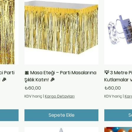
ci Parti
🎀 Masa Eteği – Parti Masalarına
💡 3 Metre Pilli
 🎉
Şıklık Katın! 🎉
Kutlamalar v
Fiyat
Fiyat
₺60,00
₺60,00
KDV hariç
|
Kargo Detayları
KDV hariç
|
Kar
Sepete Ekle
S