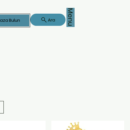
Menu
Ara
aza Bulun