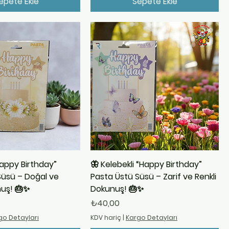
epete Ekle
Sepete Ekle
Happy Birthday”
🦋 Kelebekli “Happy Birthday”
Süsü – Doğal ve
Pasta Üstü Süsü – Zarif ve Renkli
nuş! 🎂✨
Dokunuş! 🎂✨
Fiyat
₺40,00
go Detayları
KDV hariç
|
Kargo Detayları