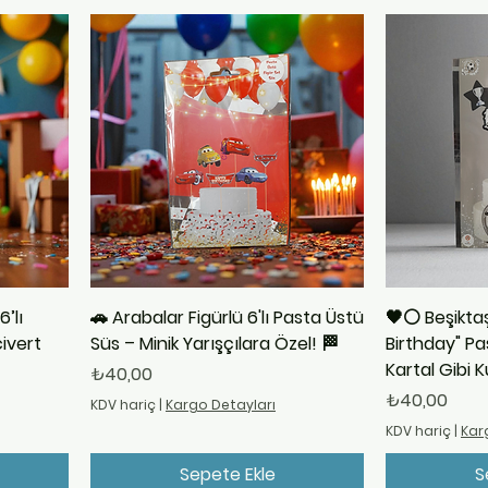
’lı
🚗 Arabalar Figürlü 6'lı Pasta Üstü
🖤⚪ Beşikta
civert
Süs – Minik Yarışçılara Özel! 🏁
Birthday" Pa
Kartal Gibi 
Fiyat
₺40,00
Fiyat
₺40,00
KDV hariç
|
Kargo Detayları
KDV hariç
|
Kar
Sepete Ekle
S