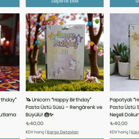
Sepete Ekle
S
rthday”
🦄 Unicorn “Happy Birthday”
Papatyalı “
Pasta Üstü Süsü – Rengârenk ve
Pasta Üstü 
Kutlama
Büyülü! 🎂✨
Neşeli Doku
Fiyat
Fiyat
₺40,00
₺40,00
KDV hariç
|
Kargo Detayları
KDV hariç
|
Kar