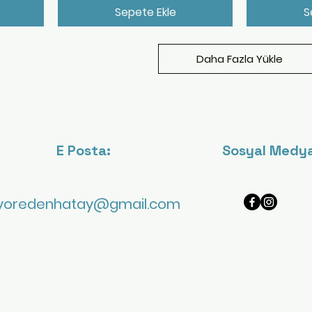
Sepete Ekle
S
Daha Fazla Yükle
E Posta:
Sosyal Medya
yoredenhatay@gmail.com