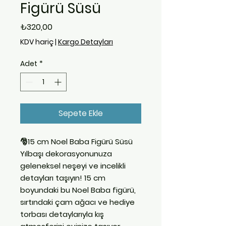
Figürü Süsü
Fiyat
₺320,00
KDV hariç
|
Kargo Detayları
Adet
*
Sepete Ekle
🎅15 cm Noel Baba Figürü Süsü
Yılbaşı dekorasyonunuza
geleneksel neşeyi ve incelikli
detayları taşıyın! 15 cm
boyundaki bu Noel Baba figürü,
sırtındaki çam ağacı ve hediye
torbası detaylarıyla kış