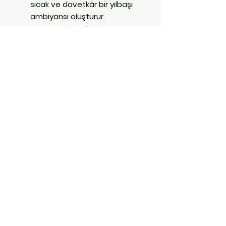
sıcak ve davetkâr bir yılbaşı
ambiyansı oluşturur.
Bu ürün ve daha fazlası, Hatay
Antakya'daki Parti
Dükkanı'mızda sizi bekliyor!
İletişim:
0551 511 07 14
E Posta:
yoredenhatay@gmail.com
Sosyal Medya: