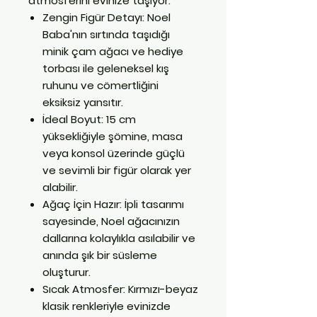
atmosferini evinize taşıyor.
Zengin Figür Detayı: Noel
Baba'nın sırtında taşıdığı
minik çam ağacı ve hediye
torbası ile geleneksel kış
ruhunu ve cömertliğini
eksiksiz yansıtır.
İdeal Boyut: 15 cm
yüksekliğiyle şömine, masa
veya konsol üzerinde güçlü
ve sevimli bir figür olarak yer
alabilir.
Ağaç İçin Hazır: İpli tasarımı
sayesinde, Noel ağacınızın
dallarına kolaylıkla asılabilir ve
anında şık bir süsleme
oluşturur.
Sıcak Atmosfer: Kırmızı-beyaz
klasik renkleriyle evinizde